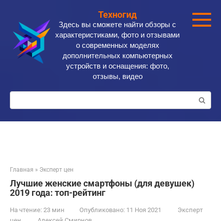
Перейти
Техногид
к
Здесь вы сможете найти обзоры с
контенту
характеристиками, фото и отзывами
о современных моделях
дополнительных компьютерных
устройств и оснащения: фото,
отзывы, видео
Поиск:
Главная
»
Эксперт цен
Лучшие женские смартфоны (для девушек)
2019 года: топ-рейтинг
На чтение:
23 мин
Опубликовано:
11 Ноя 2021
Эксперт
цен
Алексей Смирнов