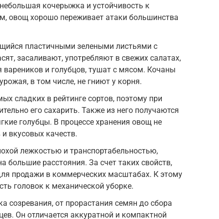
 небольшая кочерыжка и устойчивость к
ом, овощ хорошо переживает атаки большинства
ющийся пластичными зелеными листьями с
сят, засаливают, употребляют в свежих салатах,
 вареников и голубцов, тушат с мясом. Кочаны
рожая, в том числе, не гниют у корня.
ых сладких в рейтинге сортов, поэтому при
ительно его сахарить. Также из него получаются
гкие голубцы. В процессе хранения овощ не
 и вкусовых качеств.
лохой лежкостью и транспортабельностью,
а большие расстояния. За счет таких свойств,
для продажи в коммерческих масштабах. К этому
сть головок к механической уборке.
ка созревания, от прорастания семян до сбора
цев. Он отличается аккуратной и компактной