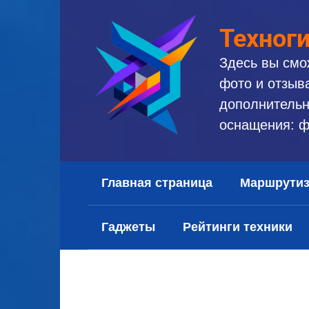
Перейти
к
Техног
контенту
Здесь вы смо
фото и отзыв
дополнительн
оснащения: ф
Главная страница
Маршрути
Гаджеты
Рейтинги техники