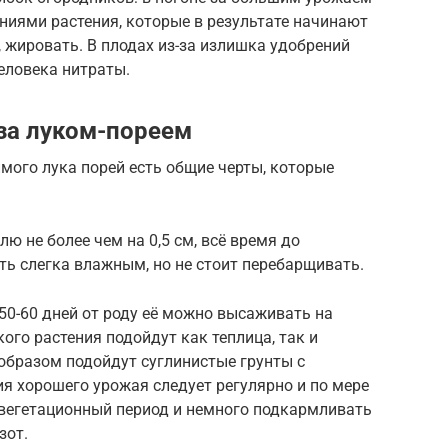
иями растения, которые в результате начинают
в, жировать. В плодах из-за излишка удобрений
еловека нитраты.
 за луком-пореем
имого лука порей есть общие черты, которые
лю не более чем на 0,5 см, всё время до
ь слегка влажным, но не стоит перебарщивать.
 50-60 дней от роду её можно высаживать на
ого растения подойдут как теплица, так и
образом подойдут суглинистые грунты с
ия хорошего урожая следует регулярно и по мере
 вегетационный период и немного подкармливать
зот.