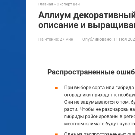
Главная
»
Эксперт цен
Аллиум декоративный 
описание и выращива
На чтение:
27 мин
Опубликовано:
11 Ноя 20
Распространенные ошиб
При выборе сорта или гибрида
огородники приходят к необд
Они не задумываются о том, б
расти. Чтобы не разочаровыват
гибриды районированы в регио
местном климате будут чувств
Одна из распространенных ош