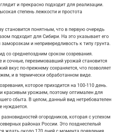
ыглядит и прекрасно подходит для реализации.
ысокая степень лежкости и простота
у становится понятным, что в первую очередь
азом подходит для Сибири. На это указывает его
 заморозкам и непривередливость к типу грунта.
ид со среднепоздним сроком созревания.
е и сочные, перезимовавший урожай становится
кий вкус по-прежнему сохраняется, что позволяет
ежем, и в термически обработанном виде.
озревания, которое приходится на 100-110 день.
 и красивым урожаем, поэтому оптимален для
шего сбыта. В целом, данный вид нетребователен
же нуждается.
разновидностей огородников, которая с успехом
в северных районах России. Это позднеспелый
ся ждать около 170 дней с момента появления