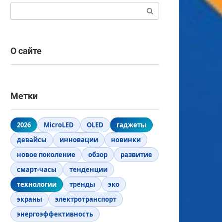
Поиск:
О сайте
Метки
2026
MicroLED
OLED
гаджеты
девайсы
инновации
новинки
новое поколение
обзор
развитие
смарт-часы
тенденции
технологии
тренды
эко
экраны
электротранспорт
энергоэффективность