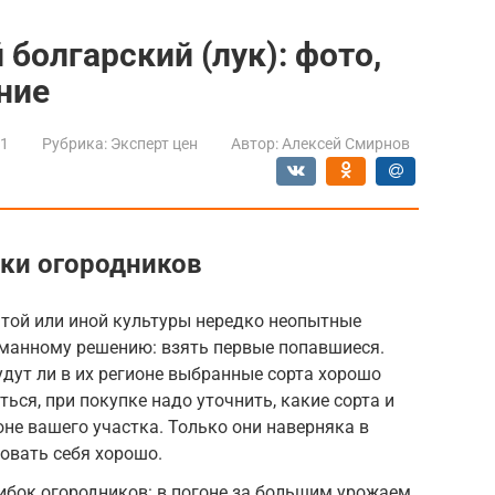
болгарский (лук): фото,
ние
21
Рубрика:
Эксперт цен
Автор:
Алексей Смирнов
ки огородников
 той или иной культуры нередко неопытные
уманному решению: взять первые попавшиеся.
удут ли в их регионе выбранные сорта хорошо
ься, при покупке надо уточнить, какие сорта и
не вашего участка. Только они наверняка в
овать себя хорошо.
ибок огородников: в погоне за большим урожаем