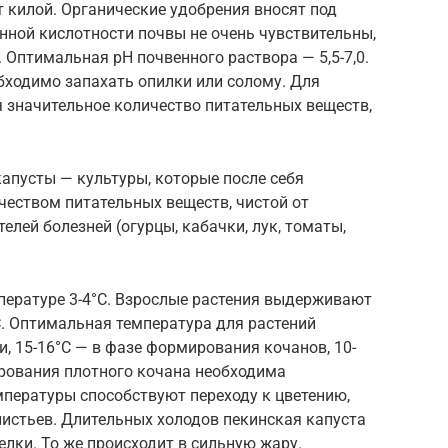
 килой. Органические удобрения вносят под
ной кислотности почвы не очень чувствительны,
 Оптимальная рН почвенного раствора — 5,5-7,0.
обходимо запахать опилки или солому. Для
я значительное количество питательных веществ,
апусты — культуры, которые после себя
чеством питательных веществ, чистой от
лей болезней (огурцы, кабачки, лук, томаты,
пературе 3-4°С. Взрослые растения выдерживают
С. Оптимальная температура для растений
ии, 15-16°С — в фазе формирования кочанов, 10-
ирования плотного кочана необходима
емпературы способствуют переходу к цветению,
листьев. Длительных холодов пекинская капуста
елки. То же происходит в сильную жару.