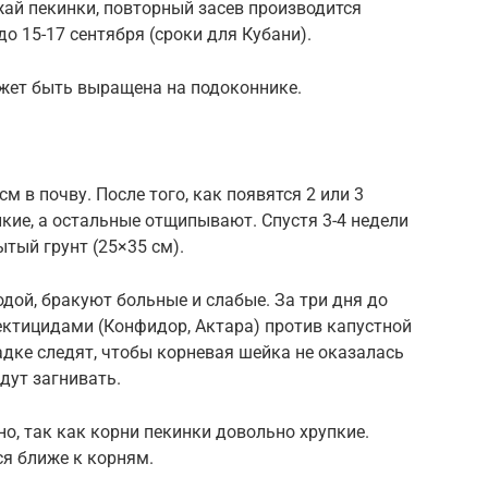
ай пекинки, повторный засев производится
до 15-17 сентября (сроки для Кубани).
жет быть выращена на подоконнике.
см в почву. После того, как появятся 2 или 3
пкие, а остальные отщипывают. Спустя 3-4 недели
тый грунт (25×35 см).
дой, бракуют больные и слабые. За три дня до
ктицидами (Конфидор, Актара) против капустной
адке следят, чтобы корневая шейка не оказалась
дут загнивать.
о, так как корни пекинки довольно хрупкие.
я ближе к корням.