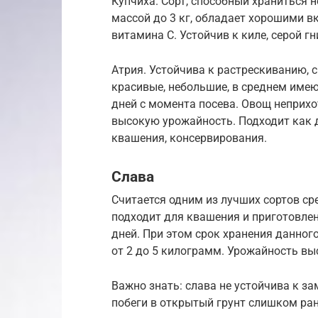
Купчиха. Сорт, способный храниться 
массой до 3 кг, обладает хорошими в
витамина C. Устойчив к киле, серой г
Атрия. Устойчива к растрескиванию, 
красивые, небольшие, в среднем имею
дней с момента посева. Овощ неприхот
высокую урожайность. Подходит как д
квашения, консервирования.
Слава
Считается одним из лучших сортов ср
подходит для квашения и приготовлен
дней. При этом срок хранения данног
от 2 до 5 килограмм. Урожайность вы
Важно знать: слава не устойчива к з
побеги в открытый грунт слишком ра