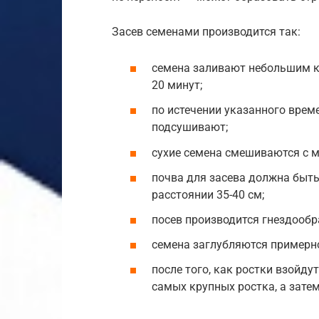
Засев семенами производится так:
семена заливают небольшим ко
20 минут;
по истечении указанного врем
подсушивают;
сухие семена смешиваются с 
почва для засева должна быть
расстоянии 35-40 см;
посев производится гнездообраз
семена заглубляются примерно 
после того, как ростки взойду
самых крупных ростка, а зате