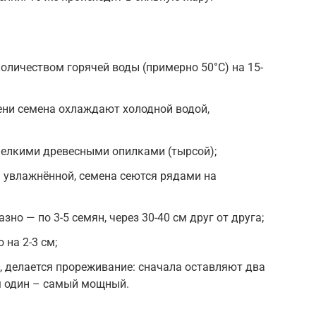
личеством горячей воды (примерно 50°С) на 15-
ени семена охлаждают холодной водой,
мелкими древесными опилками (тырсой);
 увлажнённой, семена сеются рядами на
но — по 3-5 семян, через 30-40 см друг от друга;
на 2-3 см;
т, делается прореживание: сначала оставляют два
м один – самый мощный.