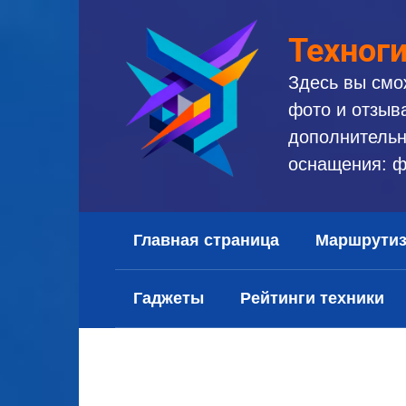
Перейти
к
Техног
контенту
Здесь вы смо
фото и отзыв
дополнительн
оснащения: ф
Главная страница
Маршрути
Гаджеты
Рейтинги техники