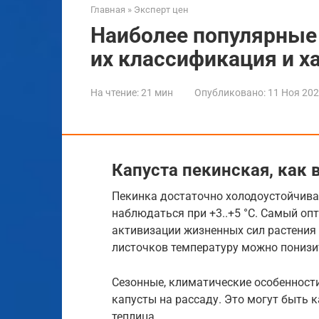
Главная
»
Эксперт цен
Наиболее популярные 
их классификация и х
На чтение:
21 мин
Опубликовано:
11 Ноя 20
Капуста пекинская, как 
Пекинка достаточно холодоустойчива
наблюдаться при +3..+5 °C. Самый о
активизации жизненных сил растения 
листочков температуру можно понизит
Сезонные, климатические особенност
капусты на рассаду. Это могут быть к
теплица.