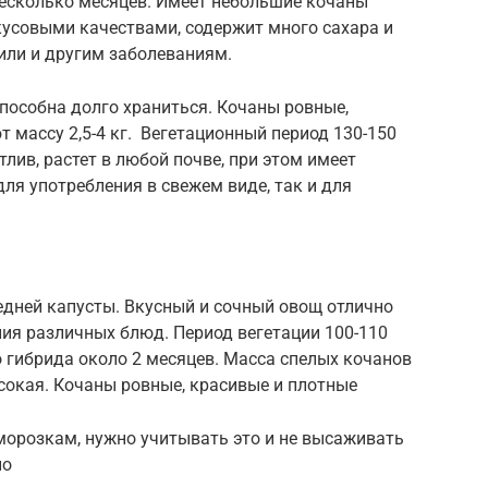
несколько месяцев. Имеет небольшие кочаны
кусовыми качествами, содержит много сахара и
нили и другим заболеваниям.
способна долго храниться. Кочаны ровные,
т массу 2,5-4 кг. Вегетационный период 130-150
лив, растет в любой почве, при этом имеет
ля употребления в свежем виде, так и для
едней капусты. Вкусный и сочный овощ отлично
ия различных блюд. Период вегетации 100-110
о гибрида около 2 месяцев. Масса спелых кочанов
сокая. Кочаны ровные, красивые и плотные
аморозкам, нужно учитывать это и не высаживать
но