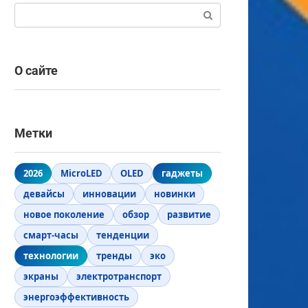
Поиск:
О сайте
Метки
2026
MicroLED
OLED
гаджеты
девайсы
инновации
новинки
новое поколение
обзор
развитие
смарт-часы
тенденции
технологии
тренды
эко
экраны
электротранспорт
энергоэффективность