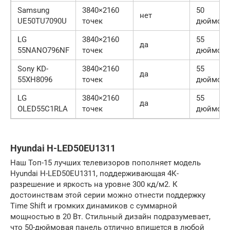
Samsung
3840×2160
50
нет
UE50TU7090U
точек
дюймов
LG
3840×2160
55
да
55NANO796NF
точек
дюймов
Sony KD-
3840×2160
55
да
55XH8096
точек
дюймов
LG
3840×2160
55
да
OLED55C1RLA
точек
дюймов
Hyundai H-LED50EU1311
Наш Топ-15 лучших телевизоров пополняет модель
Hyundai H-LED50EU1311, поддерживающая 4К-
разрешение и яркость на уровне 300 кд/м2. К
достоинствам этой серии можно отнести поддержку
Time Shift и громких динамиков с суммарной
мощностью в 20 Вт. Стильный дизайн подразумевает,
что 50-дюймовая панель отлично впишется в любой