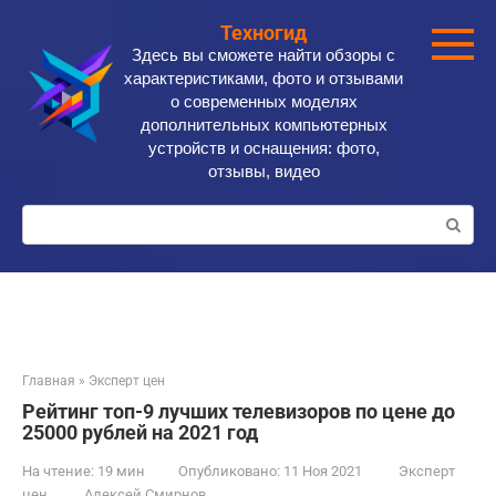
Перейти
Техногид
к
Здесь вы сможете найти обзоры с
контенту
характеристиками, фото и отзывами
о современных моделях
дополнительных компьютерных
устройств и оснащения: фото,
отзывы, видео
Поиск:
Главная
»
Эксперт цен
Рейтинг топ-9 лучших телевизоров по цене до
25000 рублей на 2021 год
На чтение:
19 мин
Опубликовано:
11 Ноя 2021
Эксперт
цен
Алексей Смирнов