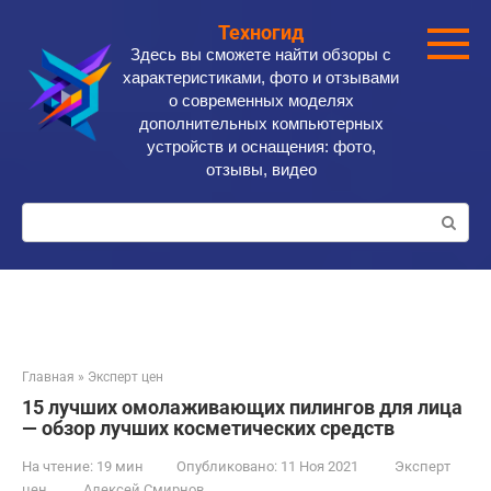
Перейти
Техногид
к
Здесь вы сможете найти обзоры с
контенту
характеристиками, фото и отзывами
о современных моделях
дополнительных компьютерных
устройств и оснащения: фото,
отзывы, видео
Поиск:
Главная
»
Эксперт цен
15 лучших омолаживающих пилингов для лица
— обзор лучших косметических средств
На чтение:
19 мин
Опубликовано:
11 Ноя 2021
Эксперт
цен
Алексей Смирнов