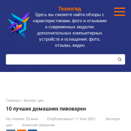
Перейти
Техногид
к
Здесь вы сможете найти обзоры с
контенту
характеристиками, фото и отзывами
о современных моделях
дополнительных компьютерных
устройств и оснащения: фото,
отзывы, видео
Поиск:
Главная
»
Эксперт цен
10 лучших домашних пивоварен
На чтение:
23 мин
Опубликовано:
11 Ноя 2021
Эксперт
цен
Алексей Смирнов