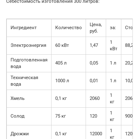
Себестоимость изготовления 300 литров:
Цена,
Ингредиент
Количество
за:
Стоим
руб.
1
Электроэнергия
60 кВт
1,47
88,20
кВт
Подготовленная
405 л
0,05
1 л
20,25
вода
Техническая
1000 л
0,01
1 л
10,00
вода
1
Хмель
0,1 кг
2060
206,00
кг
1
Солод
75 кг
120
9000,0
кг
1
Дрожжи
0,1 кг
12000
1200,0
кг