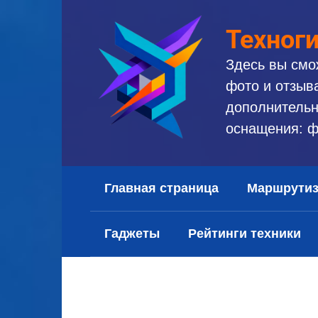
Перейти
к
Техног
контенту
Здесь вы смо
фото и отзыв
дополнительн
оснащения: ф
Главная страница
Маршрути
Гаджеты
Рейтинги техники