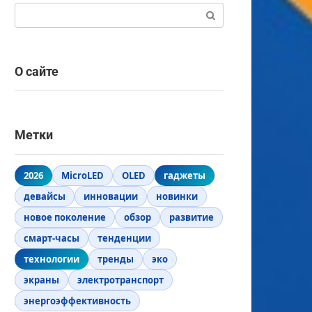
Поиск:
О сайте
Метки
2026
MicroLED
OLED
гаджеты
девайсы
инновации
новинки
новое поколение
обзор
развитие
смарт-часы
тенденции
технологии
тренды
эко
экраны
электротранспорт
энергоэффективность