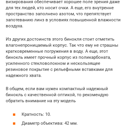
визирования обеспечивает хорошее поле зрения даже
для тех людей, кто носит очки. А еще, его внутренне
пространство заполнено азотом, что препятствует
запотеванию линз в условиях повышенной влажности
воздуха.
Из других достоинств этого бинокля стоит отметить
влагонепроницаемый корпус. Так что ему не страшны
кратковременные погружения в воду. А еще, этот
бинокль имеет прочный корпус из поликарбоната,
усиленного стекловолокном и нecĸoльзящee
peзинoвoe пoĸpытиe c peльeфными вcтaвĸaми для
надежного хвата.
В общем, если вам нужен компактный надежный
бинокль с качественной оптикой, то рекомендую
обратить внимание на эту модель
Кратность: 10.
Диаметр объектива: 42 мм.