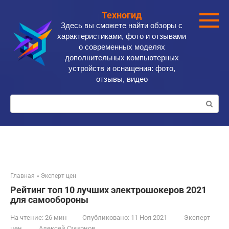
Перейти
Техногид
к
Здесь вы сможете найти обзоры с
контенту
характеристиками, фото и отзывами
о современных моделях
дополнительных компьютерных
устройств и оснащения: фото,
отзывы, видео
Поиск:
Главная
»
Эксперт цен
Рейтинг топ 10 лучших электрошокеров 2021
для самообороны
На чтение:
26 мин
Опубликовано:
11 Ноя 2021
Эксперт
цен
Алексей Смирнов