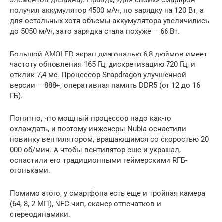
элементов дизайна). Правда, «для своих» смартфон
получил аккумулятор 4500 мАч, но зарядку на 120 Вт, а
для остальных хотя объемы аккумулятора увеличились
до 5050 мАч, зато зарядка стала похуже – 66 Вт.
Большой AMOLED экран диагональю 6,8 дюймов имеет
частоту обновления 165 Гц, дискретизацию 720 Гц, и
отклик 7,4 мс. Процессор Snapdragon улучшенной
версии – 888+, оперативная память DDR5 (от 12 до 16
ГБ).
Понятно, что мощный процессор надо как-то
охлаждать, и поэтому инженеры Nubia оснастили
новинку вентилятором, вращающимся со скоростью 20
000 об/мин. А чтобы вентилятор еще и украшал,
оснастили его традиционными геймерскими RГБ-
огоньками.
Помимо этого, у смартфона есть еще и тройная камера
(64, 8, 2 МП), NFC-чип, сканер отпечатков и
стереодинамики.