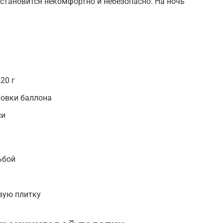
 становится некомфортно и небезопасно. На ночь
20 г
новки баллона
си
ьбой
вую плитку