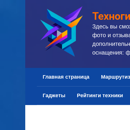
Перейти
к
Техног
контенту
Здесь вы смо
фото и отзыв
дополнительн
оснащения: ф
Главная страница
Маршрути
Гаджеты
Рейтинги техники