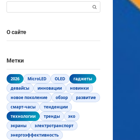
Поиск:
О сайте
Метки
2026
MicroLED
OLED
гаджеты
девайсы
инновации
новинки
новое поколение
обзор
развитие
смарт-часы
тенденции
технологии
тренды
эко
экраны
электротранспорт
энергоэффективность