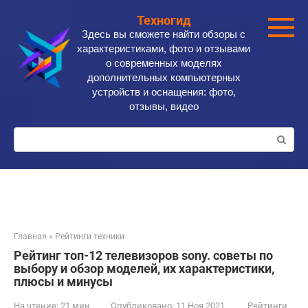
Перейти
Техногид
к
Здесь вы сможете найти обзоры с
контенту
характеристиками, фото и отзывами
о современных моделях
дополнительных компьютерных
устройств и оснащения: фото,
отзывы, видео
Поиск:
Главная
»
Рейтинги техники
Рейтинг топ-12 телевизоров sony. советы по
выбору и обзор моделей, их характеристики,
плюсы и минусы
На чтение:
21 мин
Опубликовано:
11 Ноя 2021
Рейтинги