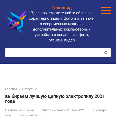
Перейти
Техногид
к
Здесь вы сможете найти обзоры с
контенту
характеристиками, фото и отзывами
о современных моделях
дополнительных компьютерных
устройств и оснащения: фото,
отзывы, видео
Поиск:
Главная
»
Эксперт цен
️выбираем лучшую цепную электропилу 2021
года
На чтение:
25 мин
Опубликовано:
11 Ноя 2021
Эксперт
цен
Алексей Смирнов