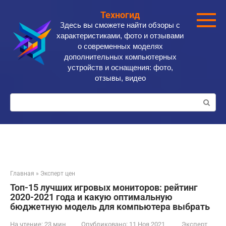
Перейти
Техногид
к
Здесь вы сможете найти обзоры с
контенту
характеристиками, фото и отзывами
о современных моделях
дополнительных компьютерных
устройств и оснащения: фото,
отзывы, видео
Поиск:
Главная
»
Эксперт цен
Топ-15 лучших игровых мониторов: рейтинг
2020-2021 года и какую оптимальную
бюджетную модель для компьютера выбрать
На чтение:
23 мин
Опубликовано:
11 Ноя 2021
Эксперт