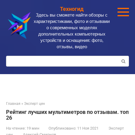
Перейти
Техногид
к
Здесь вы сможете найти обзоры с
контенту
характеристиками, фото и отзывами
о современных моделях
дополнительных компьютерных
устройств и оснащения: фото,
отзывы, видео
Поиск:
Главная
»
Эксперт цен
Рейтинг лучших мультиметров по отзывам. топ
26
На чтение:
19 мин
Опубликовано:
11 Ноя 2021
Эксперт
цен
Алексей Смирнов