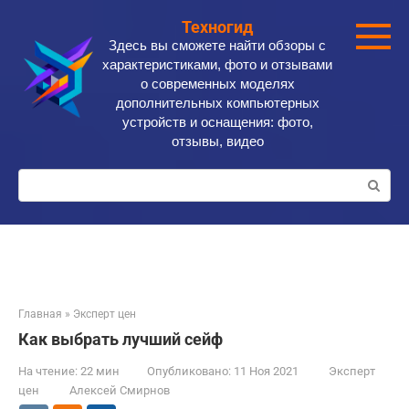
Перейти
Техногид
к
Здесь вы сможете найти обзоры с
контенту
характеристиками, фото и отзывами
о современных моделях
дополнительных компьютерных
устройств и оснащения: фото,
отзывы, видео
Поиск:
Главная
»
Эксперт цен
Как выбрать лучший сейф
На чтение:
22 мин
Опубликовано:
11 Ноя 2021
Эксперт
цен
Алексей Смирнов