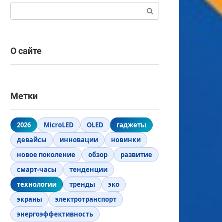
Поиск:
О сайте
Метки
2026
MicroLED
OLED
гаджеты
девайсы
инновации
новинки
новое поколение
обзор
развитие
смарт-часы
тенденции
технологии
тренды
эко
экраны
электротранспорт
энергоэффективность