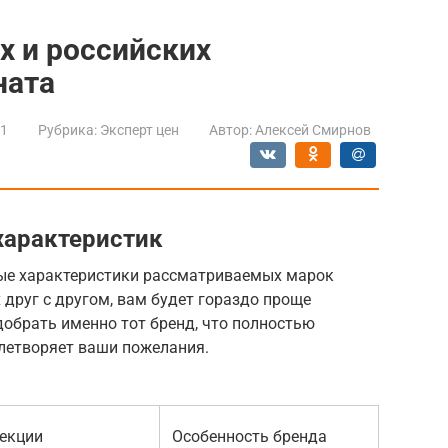
х и российских
ната
21
Рубрика:
Эксперт цен
Автор:
Алексей Смирнов
характеристик
ные характеристики рассматриваемых марок
 друг с другом, вам будет гораздо проще
добрать именно тот бренд, что полностью
летворяет ваши пожелания.
екции
Особенность бренда