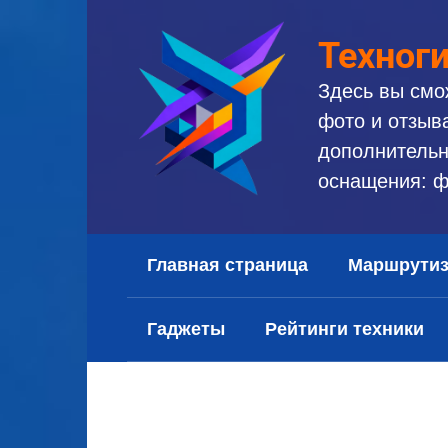
Перейти
к
Техног
контенту
Здесь вы смо
фото и отзыв
дополнительн
оснащения: ф
Главная страница
Маршрути
Гаджеты
Рейтинги техники