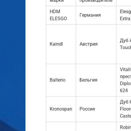
марки
производитель
HDM
Elesg
Германия
ELESGO
Extra
Дуб 
Kaindl
Австрия
Touc
Vital
прест
Balterio
Бельгия
Dipl
624
Дуб 
Kronospan
Россия
Floor
Caste
Robi