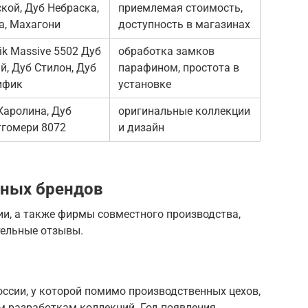
кой, Дуб Небраска,
приемлемая стоимость,
а, Махагони
доступность в магазинах
tik Massive 5502 Дуб
обработка замков
й, Дуб Стилон, Дуб
парафином, простота в
ифик
установке
Каролина, Дуб
оригинальные коллекции
гомери 8072
и дизайн
нных брендов
ии, а также фирмы совместного производства,
тельные отзывы.
оссии, у которой помимо производственных цехов,
м разработкам коллекций. Год появления