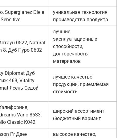
o, Superglanez Diele
уникальная технология
 Sensitive
производства продукта
лучшие
эксплуатационные
Аптаун 0522, Natural
способности,
h 8, Дуб Пуро 0602
долговечность
материалов
ity Diplomat Дуб
лучшее качество
иж 468, Vitality
продукции, приемлемая
omat Ясень Седой
стоимость
Калифорния,
широкий ассортимент,
dreams Vario 8633,
бюджетный вариант
llo Classic K042
nson Pr Дзен
высокое качество,