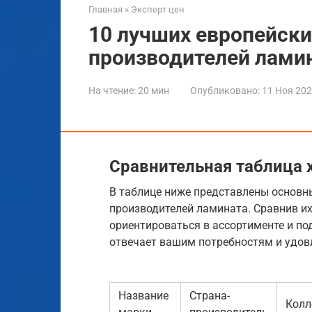
Главная
»
Эксперт цен
10 лучших европейски
производителей лами
На чтение:
20 мин
Опубликовано:
11 Ноя 20
Сравнительная таблица 
В таблице ниже представлены основ
производителей ламината. Сравнив их
ориентироваться в ассортименте и по
отвечает вашим потребностям и удов
Название
Страна-
Колл