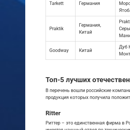
Tarkett
Германия
Морс
Ятоб
Prak
Германия,
Praktik
Серы
Китай
Ман
Дуб 
Goodway
Китай
Монт
Топ-5 лучших отечестве
В перечень вошли российские компан
продукция которых получила положи
Ritter
Риттер – это единственная фирма в Р
имеется научный отдел по технически