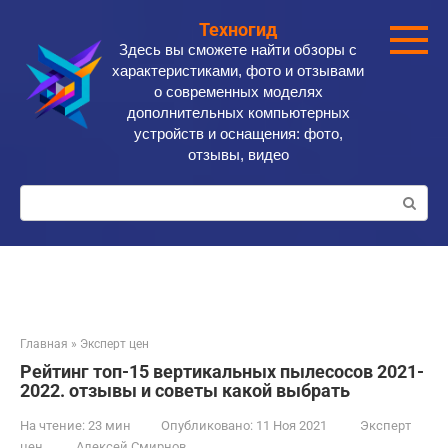
Перейти
Техногид
к
Здесь вы сможете найти обзоры с
контенту
характеристиками, фото и отзывами
о современных моделях
дополнительных компьютерных
устройств и оснащения: фото,
отзывы, видео
Поиск:
Главная
»
Эксперт цен
Рейтинг топ-15 вертикальных пылесосов 2021-
2022. отзывы и советы какой выбрать
На чтение:
23 мин
Опубликовано:
11 Ноя 2021
Эксперт
цен
Алексей Смирнов