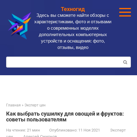
Перейти
Техногид
к
Здесь вы сможете найти обзоры с
контенту
характеристиками, фото и отзывами
о современных моделях
дополнительных компьютерных
устройств и оснащения: фото,
отзывы, видео
Поиск:
Главная
»
Эксперт цен
Как выбрать сушилку для овощей и фруктов:
советы пользователям
На чтение:
21 мин
Опубликовано:
11 Ноя 2021
Эксперт
цен
Алексей Смирнов