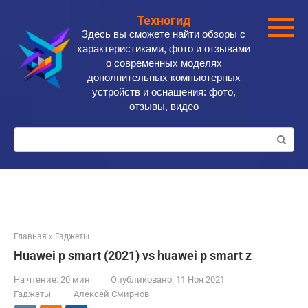
Перейти
Техногид
к
Здесь вы сможете найти обзоры с
контенту
характеристиками, фото и отзывами
о современных моделях
дополнительных компьютерных
устройств и оснащения: фото,
отзывы, видео
Поиск:
Главная
»
Гаджеты
Huawei p smart (2021) vs huawei p smart z
На чтение:
20 мин
Опубликовано:
11 Ноя 2021
Гаджеты
Алексей Смирнов