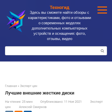
Перейти
Техногид
к
Здесь вы сможете найти обзоры с
контенту
характеристиками, фото и отзывами
о современных моделях
дополнительных компьютерных
устройств и оснащения: фото,
отзывы, видео
Поиск:
Главная
»
Эксперт цен
Лучшие внешние жесткие диски
На чтение:
25 мин
Опубликовано:
11 Ноя 2021
Эксперт
цен
Алексей Смирнов