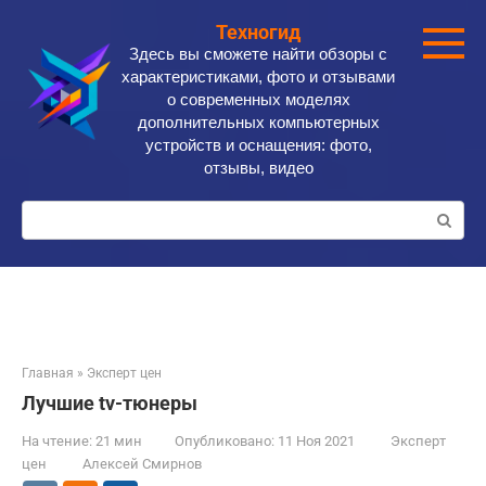
Перейти
Техногид
к
Здесь вы сможете найти обзоры с
контенту
характеристиками, фото и отзывами
о современных моделях
дополнительных компьютерных
устройств и оснащения: фото,
отзывы, видео
Поиск:
Главная
»
Эксперт цен
Лучшие tv-тюнеры
На чтение:
21 мин
Опубликовано:
11 Ноя 2021
Эксперт
цен
Алексей Смирнов