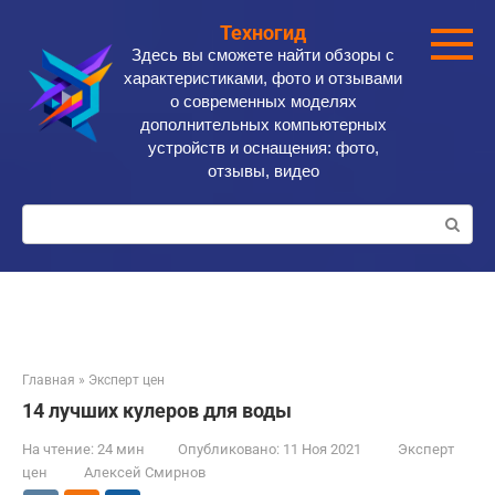
Перейти
Техногид
к
Здесь вы сможете найти обзоры с
контенту
характеристиками, фото и отзывами
о современных моделях
дополнительных компьютерных
устройств и оснащения: фото,
отзывы, видео
Поиск:
Главная
»
Эксперт цен
14 лучших кулеров для воды
На чтение:
24 мин
Опубликовано:
11 Ноя 2021
Эксперт
цен
Алексей Смирнов