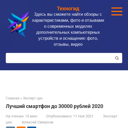
Перейти
Техногид
к
Здесь вы сможете найти обзоры с
контенту
характеристиками, фото и отзывами
о современных моделях
дополнительных компьютерных
устройств и оснащения: фото,
отзывы, видео
Поиск:
Главная
»
Эксперт цен
Лучший смартфон до 30000 рублей 2020
На чтение:
15 мин
Опубликовано:
11 Ноя 2021
Эксперт
цен
Алексей Смирнов