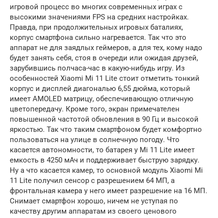
игровой процесс во многих современных играх с
высокими значениями FPS на средних настройках.
Правда, при продолжительных игровых баталиях,
корпус смартфона сильно нагревается. Так что это
аппарат не для заядлых геймеров, а для тех, кому надо
будет занять себя, стоя в очереди или ожидая друзей,
зарубившись полчаса-час в какую-нибудь игру. Из
особенностей Xiaomi Mi 11 Lite стоит отметить тонкий
корпус и дисплей диагональю 6,55 дюйма, который
имеет AMOLED матрицу, обеспечивающую отличную
цветопередачу. Кроме того, экран примечателен
повышенной частотой обновления в 90 Гц и высокой
яркостью. Так что таким смартфоном будет комфортно
пользоваться на улице в солнечную погоду. Что
касается автономности, то батарея у Mi 11 Lite имеет
емкость в 4250 мАч и поддерживает быструю зарядку.
Ну а что касается камер, то основной модуль Xiaomi Mi
11 Lite получил сенсор с разрешением 64 МП, а
фронтальная камера у него имеет разрешение на 16 МП.
Снимает смартфон хорошо, ничем не уступая по
качеству другим аппаратам из своего ценового