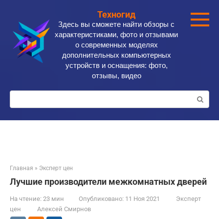
Перейти
Техногид
к
Здесь вы сможете найти обзоры с
контенту
характеристиками, фото и отзывами
о современных моделях
дополнительных компьютерных
устройств и оснащения: фото,
отзывы, видео
Поиск:
Главная
»
Эксперт цен
Лучшие производители межкомнатных дверей
На чтение:
23 мин
Опубликовано:
11 Ноя 2021
Эксперт
цен
Алексей Смирнов