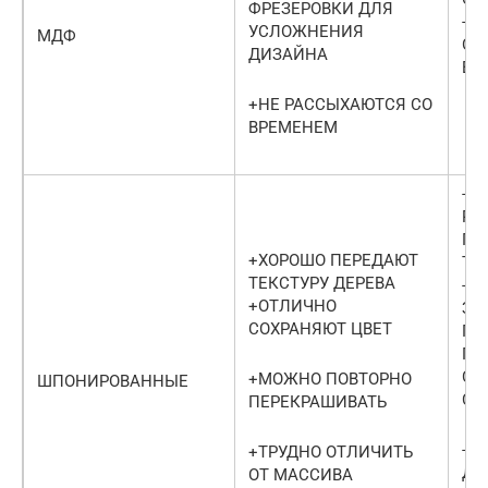
ФРЕЗЕРОВКИ ДЛЯ
-О
УСЛОЖНЕНИЯ
МДФ
ОС
ДИЗАЙНА
ВМ
+НЕ РАССЫХАЮТСЯ СО
ВРЕМЕНЕМ
-К
РЕ
ПЕ
+ХОРОШО ПЕРЕДАЮТ
ТЕ
ТЕКСТУРУ ДЕРЕВА
-Н
+ОТЛИЧНО
ЗА
СОХРАНЯЮТ ЦВЕТ
ПР
ПО
СО
+МОЖНО ПОВТОРНО
ШПОНИРОВАННЫЕ
СВ
ПЕРЕКРАШИВАТЬ
-Н
+ТРУДНО ОТЛИЧИТЬ
ДВ
ОТ МАССИВА