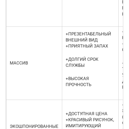
ВЫ
МЕ
НА
-Ч
+ПРЕЗЕНТАБЕЛЬНЫЙ
К 
ВНЕШНИЙ ВИД
-В
+ПРИЯТНЫЙ ЗАПАХ
СТ
+ДОЛГИЙ СРОК
МАССИВ
-Б
СЛУЖБЫ
ТР
УС
+ВЫСОКАЯ
ДО
ПРОЧНОСТЬ
ПЕ
-У
ЭК
+ДОСТУПНАЯ ЦЕНА
(С
+КРАСИВЫЙ РИСУНОК,
ФО
ИМИТИРУЮЩИЙ
ЭКОШПОНИРОВАННЫЕ