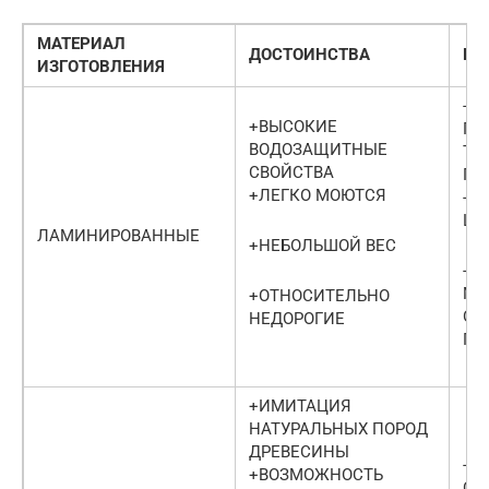
МАТЕРИАЛ
ДОСТОИНСТВА
НЕ
ИЗГОТОВЛЕНИЯ
-М
+ВЫСОКИЕ
ПО
ВОДОЗАЩИТНЫЕ
ТВ
СВОЙСТВА
ПР
+ЛЕГКО МОЮТСЯ
-С
ЦВ
ЛАМИНИРОВАННЫЕ
+НЕБОЛЬШОЙ ВЕС
-П
МО
+ОТНОСИТЕЛЬНО
ОТ
НЕДОРОГИЕ
ГО
+ИМИТАЦИЯ
НАТУРАЛЬНЫХ ПОРОД
ДРЕВЕСИНЫ
-В
+ВОЗМОЖНОСТЬ
СТ