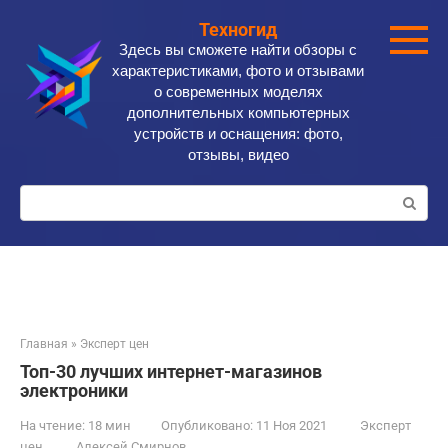
Перейти
Техногид
к
Здесь вы сможете найти обзоры с
контенту
характеристиками, фото и отзывами
о современных моделях
дополнительных компьютерных
устройств и оснащения: фото,
отзывы, видео
Поиск:
Главная
»
Эксперт цен
Топ-30 лучших интернет-магазинов
электроники
На чтение:
18 мин
Опубликовано:
11 Ноя 2021
Эксперт
цен
Алексей Смирнов