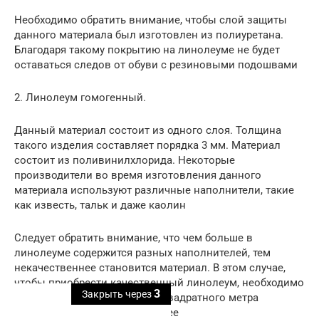
Необходимо обратить внимание, чтобы слой защиты
данного материала был изготовлен из полиуретана.
Благодаря такому покрытию на линолеуме не будет
оставаться следов от обуви с резиновыми подошвами
2. Линолеум гомогенный.
Данный материал состоит из одного слоя. Толщина
такого изделия составляет порядка 3 мм. Материал
состоит из поливинилхлорида. Некоторые
производители во время изготовления данного
материала используют различные наполнители, такие
как известь, тальк и даже каолин
Следует обратить внимание, что чем больше в
линолеуме содержится разных наполнителей, тем
некачественнее становится материал. В этом случае,
чтобы приобрести качественный линолеум, необходимо
2
Закрыть через
знать, что чем меньше вес 1 квадратного метра
материала, тем он качественнее