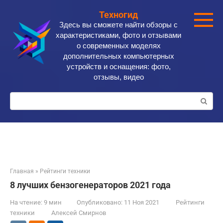
Перейти
Техногид
к
Здесь вы сможете найти обзоры с
контенту
характеристиками, фото и отзывами
о современных моделях
дополнительных компьютерных
устройств и оснащения: фото,
отзывы, видео
Поиск:
Главная
»
Рейтинги техники
8 лучших бензогенераторов 2021 года
На чтение:
9 мин
Опубликовано:
11 Ноя 2021
Рейтинги
техники
Алексей Смирнов