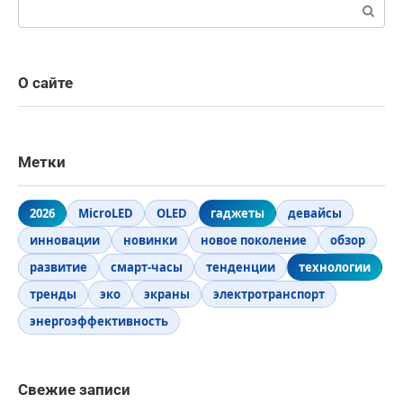
Поиск:
О сайте
Метки
2026
MicroLED
OLED
гаджеты
девайсы
инновации
новинки
новое поколение
обзор
развитие
смарт-часы
тенденции
технологии
тренды
эко
экраны
электротранспорт
энергоэффективность
Свежие записи