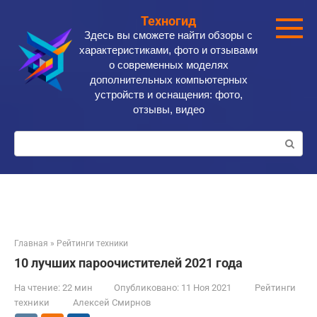
Перейти
Техногид
к
Здесь вы сможете найти обзоры с
контенту
характеристиками, фото и отзывами
о современных моделях
дополнительных компьютерных
устройств и оснащения: фото,
отзывы, видео
Поиск:
Главная
»
Рейтинги техники
10 лучших пароочистителей 2021 года
На чтение:
22 мин
Опубликовано:
11 Ноя 2021
Рейтинги
техники
Алексей Смирнов