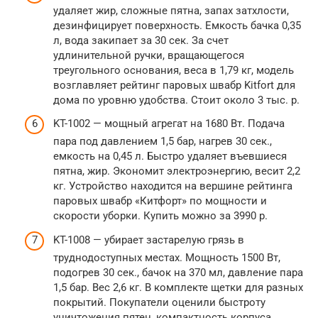
удаляет жир, сложные пятна, запах затхлости,
дезинфицирует поверхность. Емкость бачка 0,35
л, вода закипает за 30 сек. За счет
удлинительной ручки, вращающегося
треугольного основания, веса в 1,79 кг, модель
возглавляет рейтинг паровых швабр Kitfort для
дома по уровню удобства. Стоит около 3 тыс. р.
KT-1002 — мощный агрегат на 1680 Вт. Подача
пара под давлением 1,5 бар, нагрев 30 сек.,
емкость на 0,45 л. Быстро удаляет въевшиеся
пятна, жир. Экономит электроэнергию, весит 2,2
кг. Устройство находится на вершине рейтинга
паровых швабр «Китфорт» по мощности и
скорости уборки. Купить можно за 3990 р.
KT-1008 — убирает застарелую грязь в
труднодоступных местах. Мощность 1500 Вт,
подогрев 30 сек., бачок на 370 мл, давление пара
1,5 бар. Вес 2,6 кг. В комплекте щетки для разных
покрытий. Покупатели оценили быстроту
уничтожения пятен, компактность корпуса,