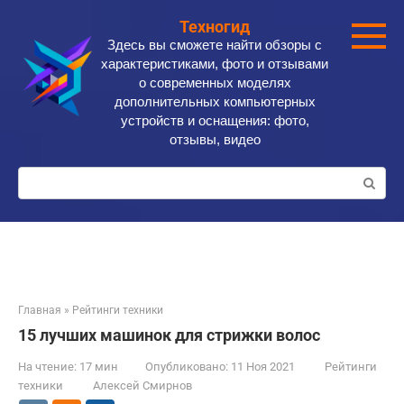
Перейти
Техногид
к
Здесь вы сможете найти обзоры с
контенту
характеристиками, фото и отзывами
о современных моделях
дополнительных компьютерных
устройств и оснащения: фото,
отзывы, видео
Поиск:
Главная
»
Рейтинги техники
15 лучших машинок для стрижки волос
На чтение:
17 мин
Опубликовано:
11 Ноя 2021
Рейтинги
техники
Алексей Смирнов