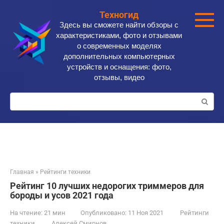
Перейти
Техногид
к
Здесь вы сможете найти обзоры с
контенту
характеристиками, фото и отзывами
о современных моделях
дополнительных компьютерных
устройств и оснащения: фото,
отзывы, видео
Поиск:
Главная
»
Рейтинги техники
Рейтинг 10 лучших недорогих триммеров для
бороды и усов 2021 года
На чтение:
21 мин
Опубликовано:
11 Ноя 2021
Рейтинги
техники
Алексей Смирнов