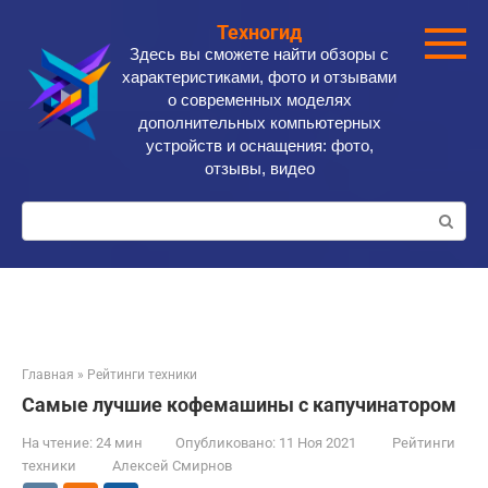
Перейти
Техногид
к
Здесь вы сможете найти обзоры с
контенту
характеристиками, фото и отзывами
о современных моделях
дополнительных компьютерных
устройств и оснащения: фото,
отзывы, видео
Поиск:
Главная
»
Рейтинги техники
Самые лучшие кофемашины с капучинатором
На чтение:
24 мин
Опубликовано:
11 Ноя 2021
Рейтинги
техники
Алексей Смирнов