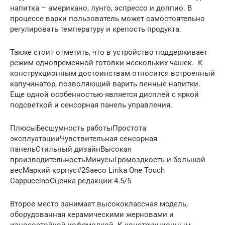
напитка – американо, лунго, эспрессо и доппио. В
процессе варки пользователь может самостоятельно
регулировать температуру и крепость продукта.
Также стоит отметить, что в устройство поддерживает
режим одновременной готовки нескольких чашек. К
конструкционным достоинствам относится встроенный
капучинатор, позволяющий варить пенные напитки.
Еще одной особенностью является дисплей с яркой
подсветкой и сенсорная панель управления.
ПлюсыБесшумность работыПростота
эксплуатацииЧувствительная сенсорная
панельСтильный дизайнВысокая
производительностьМинусыГромоздкость и большой
весМаркий корпус#2Saeco Lirika One Touch
CappuccinoОценка редакции:4.5/5
Второе место занимает высококлассная модель,
оборудованная керамическими жерновами и
износостойкой кофемолкой. К конструкционным