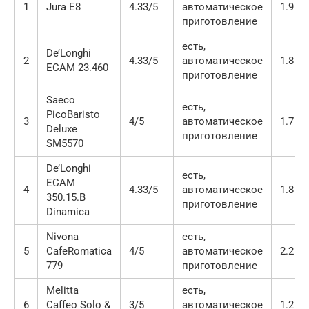
1
Jura E8
4.33/5
автоматическое
1.9 л
приготовление
есть,
De’Longhi
2
4.33/5
автоматическое
1.8 л
ECAM 23.460
приготовление
Saeco
есть,
PicoBaristo
3
4/5
автоматическое
1.7 л
Deluxe
приготовление
SM5570
De’Longhi
есть,
ECAM
4
4.33/5
автоматическое
1.8 л
350.15.B
приготовление
Dinamica
Nivona
есть,
5
CafeRomatica
4/5
автоматическое
2.2 л
779
приготовление
Melitta
есть,
6
Caffeo Solo &
3/5
автоматическое
1.2 л