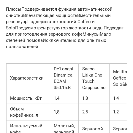
ПлюсыПоддерживается функция автоматической
очисткиВпечатляющая мощностьВместительный
резервуарПоддержка технологий Caffeo и
SoloПредусмотрен регулятор жесткости водыПодходит
для приготовления зернового кофеМинусыМало
степеней помолаИсключительно для опытных
пользователей
De’Longhi
Saeco
Melitta
Dinamica
Lirika One
Характеристики
Caffeo
ECAM
Touch
Solo&Mil
350.15.B
Cappuccino
Мощность, кВт
1,4
1,8
1,4
Объем
1,8
2,5
1,2
кофейника, л
Используемый
Молотый,
Зерновой
Зерново
кофе
зерновой