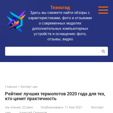
Перейти
Техногид
к
Здесь вы сможете найти обзоры с
контенту
характеристиками, фото и отзывами
о современных моделях
дополнительных компьютерных
устройств и оснащения: фото,
отзывы, видео
Поиск:
Главная
»
Эксперт цен
Рейтинг лучших термопотов 2020 года для тех,
кто ценит практичность
На чтение:
22 мин
Опубликовано:
11 Ноя 2021
Эксперт
цен
Алексей Смирнов