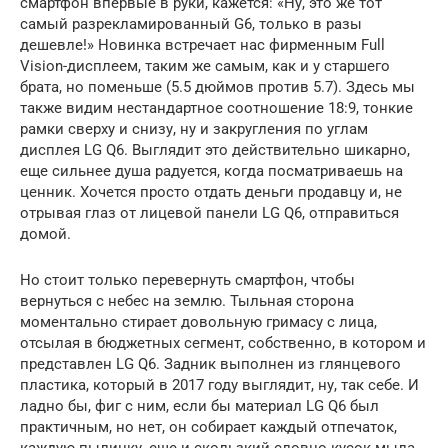
смартфон впервые в руки, кажется: «Ну, это же тот
самый разрекламированный G6, только в разы
дешевле!» Новинка встречает нас фирменным Full
Vision-дисплеем, таким же самым, как и у старшего
брата, но поменьше (5.5 дюймов против 5.7). Здесь мы
также видим нестандартное соотношение 18:9, тонкие
рамки сверху и снизу, ну и закругления по углам
дисплея LG Q6. Выглядит это действительно шикарно,
еще сильнее душа радуется, когда посматриваешь на
ценник. Хочется просто отдать деньги продавцу и, не
отрывая глаз от лицевой панели LG Q6, отправиться
домой.
Но стоит только перевернуть смартфон, чтобы
вернуться с небес на землю. Тыльная сторона
моментально стирает довольную гримасу с лица,
отсылая в бюджетных сегмент, собственно, в котором и
представлен LG Q6. Задник выполнен из глянцевого
пластика, который в 2017 году выглядит, ну, так себе. И
ладно бы, фиг с ним, если бы материал LG Q6 был
практичным, но нет, он собирает каждый отпечаток,