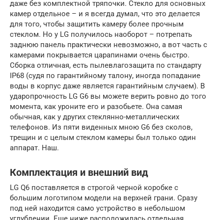
даже без комплектной тряпочки. Стекло для основных
камер отдельное – и я всегда думал, что это делается
для того, чтобы защитить камеру более прочным
стеклом. Но у LG получилось наоборот – потрепать
заднюю панель практически невозможно, а вот часть с
камерами покрывается царапинами очень быстро.
Сборка отличная, есть пылевлагозащита по стандарту
IP68 (судя по гарантийному талону, иногда попадание
воды в корпус даже является гарантийным случаем). В
ударопрочность LG G6 вы можете верить ровно до того
момента, как уроните его и разобьете. Она самая
обычная, как у других стеклянно-металлических
телефонов. Из пяти виденных мною G6 без сколов,
трещин и с целым стеклом камеры был только один
аппарат. Наш.
Комплектация и внешний вид
LG Q6 поставляется в строгой черной коробке с
большим логотипом модели на верхней грани. Сразу
под ней находится само устройство в небольшом
углублении. Еще ниже расположилась отдельная