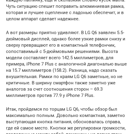
каждую пылинку, еще и скользкий словно кусок мыла.
Чуть ситуацию спешит поправить алюминиевая рамка,
которая и лучшее сцепление с ладонью обеспечит, и в
целом аппарат сделает надежнее.
А вот размеры приятно удивляют. В LG Q6 заявлен 5.5-
дюймовый дисплей, однако более узкие рамки снизу и
сверху превращают его в компактный телефончик,
сопоставимый с 5-дюймовыми решениями. Высота
модели составляет всего 142.5 миллиметров, для
примера, iPhone 7 Plus с аналогичной диагональю выше
на 15.7 миллиметров (158.2). Разница, надо сказать
внушительная. Рамки по краям LG Q6 заметные, но не
критичные. В ширину смартфон также заметно уже
аналогов за счет соотношения сторон – 69.3
миллиметров против 77.9 у iPhone 7 Plus.
Итак, пройдемся по торцам LG Q6, чтобы обзор был
максимально полным. Довольно компактная, заметно
выступающая кнопка питания, обосновалась справа,
где ей самое место. Кнопки же регулировки громкости,