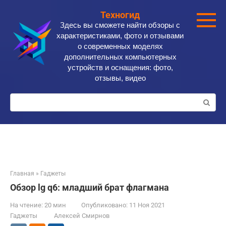
Перейти
Техногид
к
Здесь вы сможете найти обзоры с
контенту
характеристиками, фото и отзывами
о современных моделях
дополнительных компьютерных
устройств и оснащения: фото,
отзывы, видео
Поиск:
Главная
»
Гаджеты
Обзор lg q6: младший брат флагмана
На чтение:
20 мин
Опубликовано:
11 Ноя 2021
Гаджеты
Алексей Смирнов