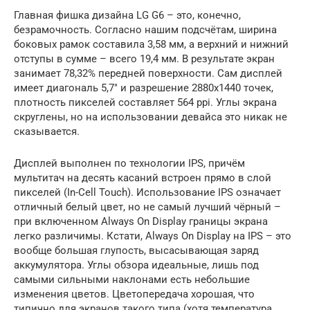
Главная фишка дизайна LG G6 – это, конечно,
безрамочность. Согласно нашим подсчётам, ширина
боковых рамок составила 3,58 мм, а верхний и нижний
отступы в сумме – всего 19,4 мм. В результате экран
занимает 78,32% передней поверхности. Сам дисплей
имеет диагональ 5,7″ и разрешение 2880х1440 точек,
плотность пикселей составляет 564 ppi. Углы экрана
скруглены, но на использовании девайса это никак не
сказывается.
Дисплей выполнен по технологии IPS, причём
мультитач на десять касаний встроен прямо в слой
пикселей (In-Cell Touch). Использование IPS означает
отличный белый цвет, но не самый лучший чёрный –
при включенном Always On Display границы экрана
легко различимы. Кстати, Always On Display на IPS – это
вообще большая глупость, высасывающая заряд
аккумулятора. Углы обзора идеальные, лишь под
самыми сильными наклонами есть небольшие
изменения цветов. Цветопередача хорошая, что
типично для экранов такого типа (хотя температура