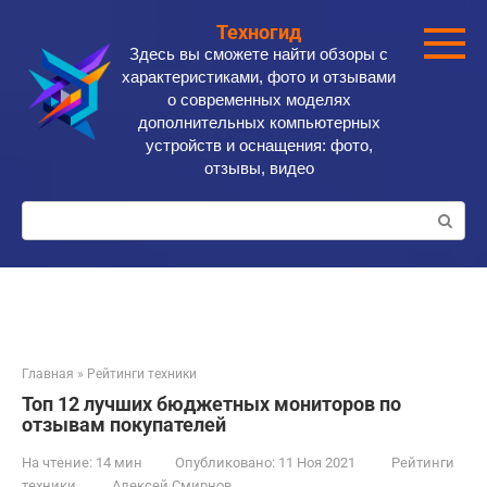
Перейти
Техногид
к
Здесь вы сможете найти обзоры с
контенту
характеристиками, фото и отзывами
о современных моделях
дополнительных компьютерных
устройств и оснащения: фото,
отзывы, видео
Поиск:
Главная
»
Рейтинги техники
Топ 12 лучших бюджетных мониторов по
отзывам покупателей
На чтение:
14 мин
Опубликовано:
11 Ноя 2021
Рейтинги
техники
Алексей Смирнов