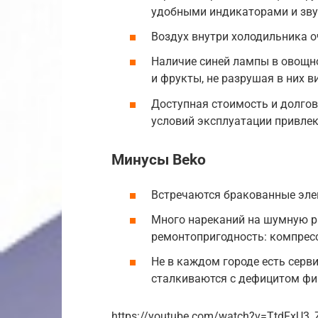
удобными индикаторами и зву
Воздух внутри холодильника о
Наличие синей лампы в овощн
и фрукты, не разрушая в них в
Доступная стоимость и долгов
условий эксплуатации привлек
Минусы Beko
Встречаются бракованные элем
Много нареканий на шумную р
ремонтопригодность: компрес
Не в каждом городе есть серв
сталкиваются с дефицитом фи
https://youtube.com/watch?v=TtdFxU3