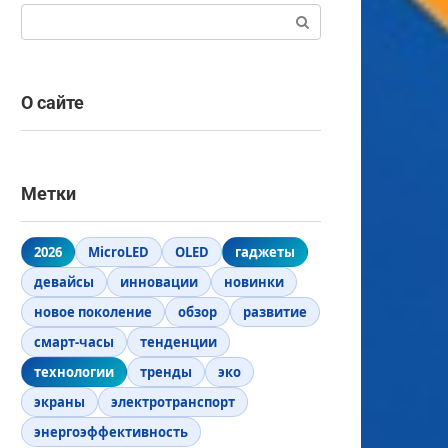
Поиск:
О сайте
Метки
2026
MicroLED
OLED
гаджеты
девайсы
инновации
новинки
новое поколение
обзор
развитие
смарт-часы
тенденции
технологии
тренды
эко
экраны
электротранспорт
энергоэффективность