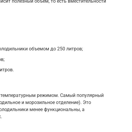
висит полезный объем, то есть вместительности
олодильники объемом до 250 литров;
в;
итров.
ым температурным режимом. Самый популярный
одильное и морозильное отделение). Это
холодильники менее функциональны, а
.