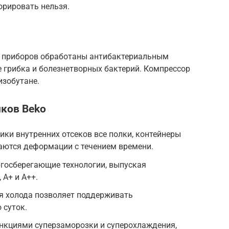
орировать нельзя.
х приборов обработаны антибактериальным
грибка и болезнетворных бактерий. Компрессор
изобутане.
ков Beko
ки внутренних отсеков все полки, контейнеры
аются деформации с течением времени.
ргосберегающие технологии, выпуская
 А+ и А++.
я холода позволяет поддерживать
 суток.
нкциями суперзаморозки и суперохлаждения,