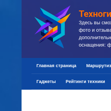
Перейти
к
Техног
контенту
Здесь вы смо
фото и отзыв
дополнительн
оснащения: ф
Главная страница
Маршрути
Гаджеты
Рейтинги техники