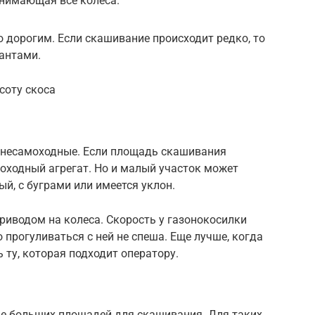
днимающая все колеса.
о дорогим. Если скашивание происходит редко, то
антами.
соту скоса
 несамоходные. Если площадь скашивания
оходный агрегат. Но и малый участок может
ый, с буграми или имеется уклон.
приводом на колеса. Скорость у газонокосилки
 прогуливаться с ней не спеша. Еще лучше, когда
 ту, которая подходит оператору.
ае больших площадей для скашивания. Для таких