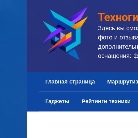
Перейти
к
Техног
контенту
Здесь вы смо
фото и отзыв
дополнительн
оснащения: ф
Главная страница
Маршрути
Гаджеты
Рейтинги техники