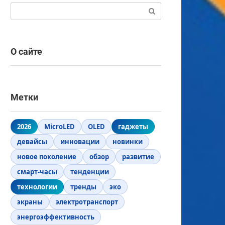
Поиск:
О сайте
Метки
2026
MicroLED
OLED
гаджеты
девайсы
инновации
новинки
новое поколение
обзор
развитие
смарт-часы
тенденции
технологии
тренды
эко
экраны
электротранспорт
энергоэффективность