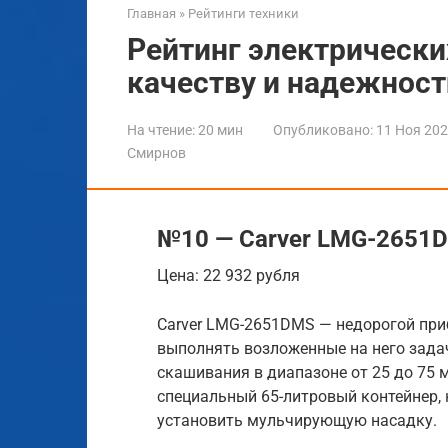
Главная
»
Рейтинги техники
Рейтинг электрически
качеству и надежност
На чтение:
20 мин
Опубликовано:
11 Ноя 20
Смирнов
№10 — Carver LMG-2651
Цена: 22 932 рубля
Carver LMG-2651DMS — недорогой при
выполнять возложенные на него задач
скашивания в диапазоне от 25 до 75 
специальный 65-литровый контейнер, 
установить мульчирующую насадку.