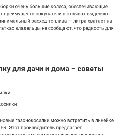
дборки очень большие колеса, обеспечивающие
х преимуществ покупатели в отзывах выделяют
 минимальный расход топлива — литра хватает на
статках владельцы не сообщают, что редкость для
лку для дачи и дома – советы
илки
косилки
иновые газонокосилки можно встретить в линейке
ER. Этот производитель предлагает
твенные и, что самое интересное, недорогие