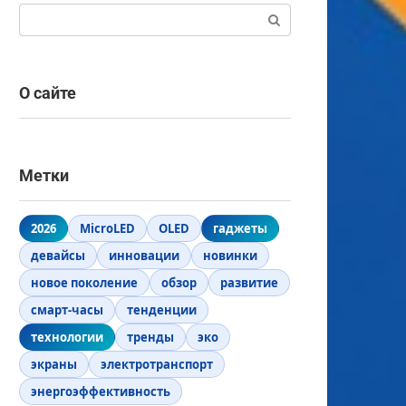
Поиск:
О сайте
Метки
2026
MicroLED
OLED
гаджеты
девайсы
инновации
новинки
новое поколение
обзор
развитие
смарт-часы
тенденции
технологии
тренды
эко
экраны
электротранспорт
энергоэффективность