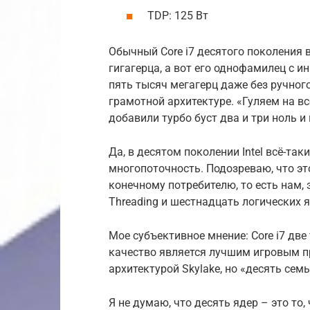
TDP: 125 Вт
Обычный Core i7 десятого поколения 
гигагерца, а вот его однофамилец с 
пять тысяч мегагерц даже без ручног
грамотной архитектуре. «Гуляем на все
добавили турбо буст два и три ноль и
Да, в десятом поколении Intel всё-так
многопоточность. Подозреваю, что эт
конечному потребителю, то есть нам, 
Threading и шестнадцать логических я
Мое субъективное мнение: Core i7 дв
качество является лучшим игровым пр
архитектурой Skylake, но «десять сем
Я не думаю, что десять ядер – это то