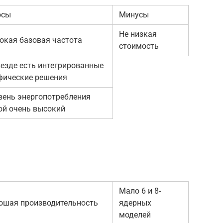
юсы
Минусы
Не низкая
окая базовая частота
стоимость
везде есть интегрированные
фические решения
вень энергопотребления
ой очень высокий
Мало 6 и 8-
ошая производительность
ядерных
моделей