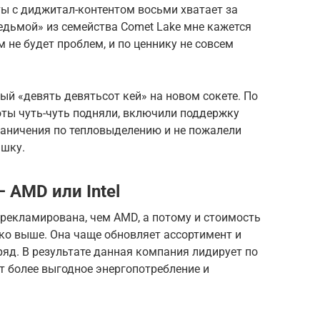
ты с диджитал-контентом восьми хватает за
седьмой» из семейства Comet Lake мне кажется
 не будет проблем, и по ценнику не совсем
ый «девять девятьсот кей» на новом сокете. По
оты чуть-чуть подняли, включили поддержку
раничения по тепловыделению и не пожалели
ышку.
 AMD или Intel
рекламирована, чем AMD, а потому и стоимость
ко выше. Она чаще обновляет ассортимент и
яд. В результате данная компания лидирует по
т более выгодное энергопотребление и