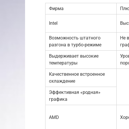
Фирма
Пл
Intel
Выс
Возможность штатного
Не 
разгона в турбо-режиме
гра
Выдерживает высокие
Уро
температуры
пор
Качественное встроенное
охлаждение
Эффективная «родная»
графика
AMD
Хор