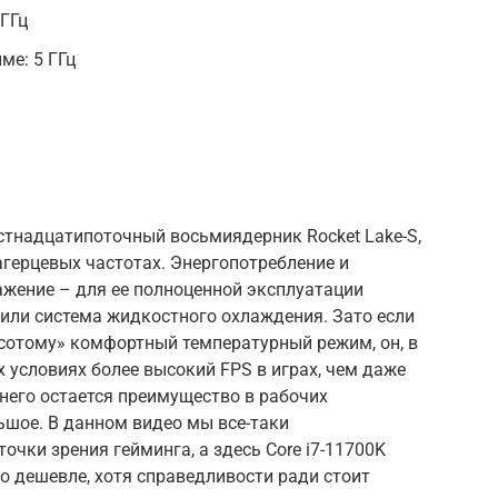
 ГГц
ме: 5 ГГц
естнадцатипоточный восьмиядерник Rocket Lake-S,
герцевых частотах. Энергопотребление и
жение – для ее полноценной эксплуатации
или система жидкостного охлаждения. Зато если
сотому» комфортный температурный режим, он, в
х условиях более высокий FPS в играх, чем даже
днего остается преимущество в рабочих
ьшое. В данном видео мы все-таки
чки зрения гейминга, а здесь Core i7-11700K
го дешевле, хотя справедливости ради стоит