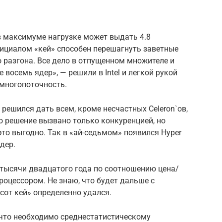
в максимуме нагрузке может выдать 4.8
инициалом «кей» способен перешагнуть заветные
о разгона. Все дело в отпущенном множителе и
 восемь ядер», — решили в Intel и легкой рукой
 многопоточность.
и решился дать всем, кроме несчастных Celeron`ов,
о решение вызвано только конкуренцией, но
это выгодно. Так в «ай-седьмом» появился Hyper
дер.
е тысячи двадцатого года по соотношению цена/
оцессором. Не знаю, что будет дальше с
ьсот кей» определенно удался.
, что необходимо среднестатистическому