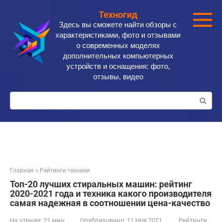
Перейти
Техногид
к
Здесь вы сможете найти обзоры с
контенту
характеристиками, фото и отзывами
о современных моделях
дополнительных компьютерных
устройств и оснащения: фото,
отзывы, видео
Поиск:
Главная
»
Рейтинги техники
Топ-20 лучших стиральных машин: рейтинг
2020-2021 года и техника какого производителя
самая надежная в соотношении цена-качество
На чтение:
21 мин
Опубликовано:
11 Ноя 2021
Рейтинги