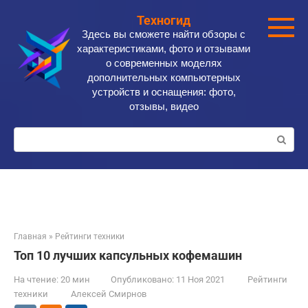
Перейти
Техногид
к
Здесь вы сможете найти обзоры с
контенту
характеристиками, фото и отзывами
о современных моделях
дополнительных компьютерных
устройств и оснащения: фото,
отзывы, видео
Поиск:
Главная
»
Рейтинги техники
Топ 10 лучших капсульных кофемашин
На чтение:
20 мин
Опубликовано:
11 Ноя 2021
Рейтинги
техники
Алексей Смирнов