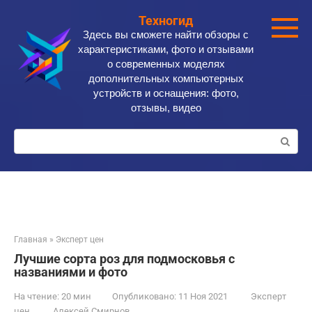
Перейти
Техногид
к
Здесь вы сможете найти обзоры с
контенту
характеристиками, фото и отзывами
о современных моделях
дополнительных компьютерных
устройств и оснащения: фото,
отзывы, видео
Поиск:
Главная
»
Эксперт цен
Лучшие сорта роз для подмосковья с
названиями и фото
На чтение:
20 мин
Опубликовано:
11 Ноя 2021
Эксперт
цен
Алексей Смирнов