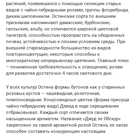
растений, появившихся с помощью селекции старых
видов с чайно-гибридными розами, группы флорибунда,
диким шиповником. Остинские сорта по внешним
признакам напоминают дамасские, бурбонские,
галльские, альбу, но отличаются широкой цветовой
палитрой, способностью произрастать на обедненных
почвах, устойчивостью к плохим условиям среды. При
внешней старомодности большинство их видов
повторноцветущие, некоторые способны к
многократному непрерывному цветению. Главный плюс
– пониженная требовательность к освещению, розам
для развития достаточно 4 часов светового дня.
У всех культур Остина формы бутонов как у старинных
розовых кустов – чашевидная, розеточная,
помпоновидная. Конусовидные цветки (форма присуща
чайно-гибридному виду) Дэвид в ходе скрещивания
отбраковывал. Каждый сорт отличается своим
насыщенным ароматом. Название «Джуд зе Обскур»
закреплено за самой ароматной розой Остина, ее запах
способен составить конкуренцию настоящим