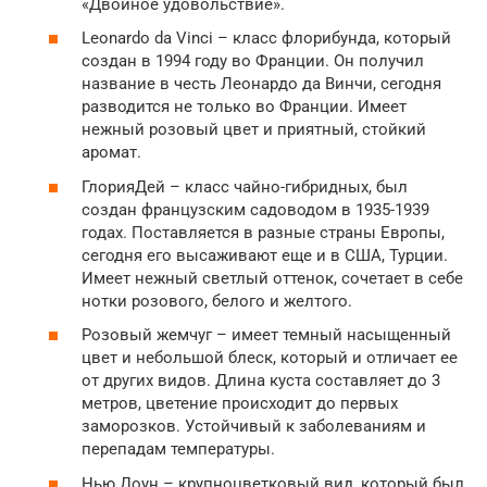
«Двойное удовольствие».
Leonardo da Vinci – класс флорибунда, который
создан в 1994 году во Франции. Он получил
название в честь Леонардо да Винчи, сегодня
разводится не только во Франции. Имеет
нежный розовый цвет и приятный, стойкий
аромат.
ГлорияДей – класс чайно-гибридных, был
создан французским садоводом в 1935-1939
годах. Поставляется в разные страны Европы,
сегодня его высаживают еще и в США, Турции.
Имеет нежный светлый оттенок, сочетает в себе
нотки розового, белого и желтого.
Розовый жемчуг – имеет темный насыщенный
цвет и небольшой блеск, который и отличает ее
от других видов. Длина куста составляет до 3
метров, цветение происходит до первых
заморозков. Устойчивый к заболеваниям и
перепадам температуры.
Нью Доун – крупноцветковый вид, который был