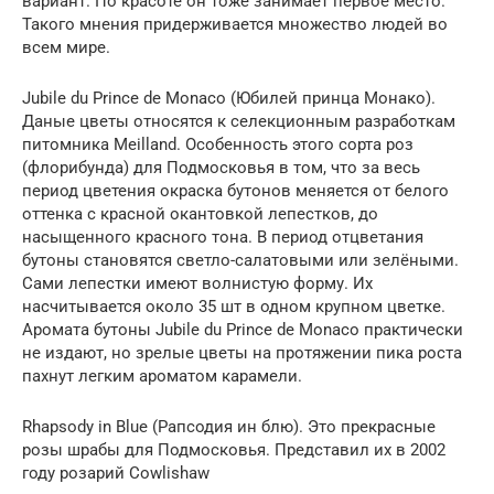
вариант. По красоте он тоже занимает первое место.
Такого мнения придерживается множество людей во
всем мире.
Jubile du Prince de Monaco (Юбилей принца Монако).
Даные цветы относятся к селекционным разработкам
питомника Meilland. Особенность этого сорта роз
(флорибунда) для Подмосковья в том, что за весь
период цветения окраска бутонов меняется от белого
оттенка с красной окантовкой лепестков, до
насыщенного красного тона. В период отцветания
бутоны становятся светло-салатовыми или зелёными.
Сами лепестки имеют волнистую форму. Их
насчитывается около 35 шт в одном крупном цветке.
Аромата бутоны Jubile du Prince de Monaco практически
не издают, но зрелые цветы на протяжении пика роста
пахнут легким ароматом карамели.
Rhapsody in Blue (Рапсодия ин блю). Это прекрасные
розы шрабы для Подмосковья. Представил их в 2002
году розарий Cowlishaw