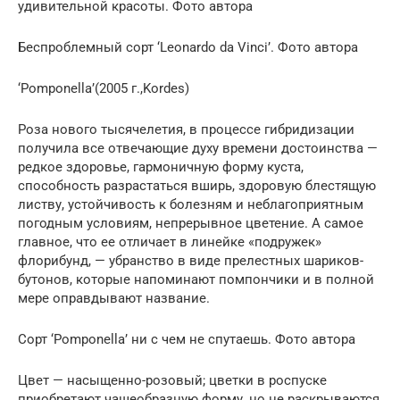
удивительной красоты. Фото автора
Беспроблемный сорт ‘Leonardo da Vinci’. Фото автора
‘Pomponella’(2005 г.,Kordes)
Роза нового тысячелетия, в процессе гибридизации
получила все отвечающие духу времени достоинства —
редкое здоровье, гармоничную форму куста,
способность разрастаться вширь, здоровую блестящую
листву, устойчивость к болезням и неблагоприятным
погодным условиям, непрерывное цветение. А самое
главное, что ее отличает в линейке «подружек»
флорибунд, — убранство в виде прелестных шариков-
бутонов, которые напоминают помпончики и в полной
мере оправдывают название.
Сорт ‘Pomponella’ ни с чем не спутаешь. Фото автора
Цвет — насыщенно-розовый; цветки в роспуске
приобретают чашеобразную форму, но не раскрываются