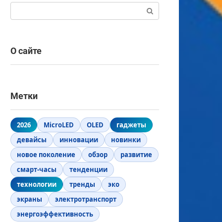
Поиск:
О сайте
Метки
2026
MicroLED
OLED
гаджеты
девайсы
инновации
новинки
новое поколение
обзор
развитие
смарт-часы
тенденции
технологии
тренды
эко
экраны
электротранспорт
энергоэффективность