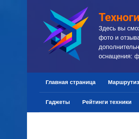
Перейти
к
Техног
контенту
Здесь вы смо
фото и отзыв
дополнительн
оснащения: ф
Главная страница
Маршрути
Гаджеты
Рейтинги техники