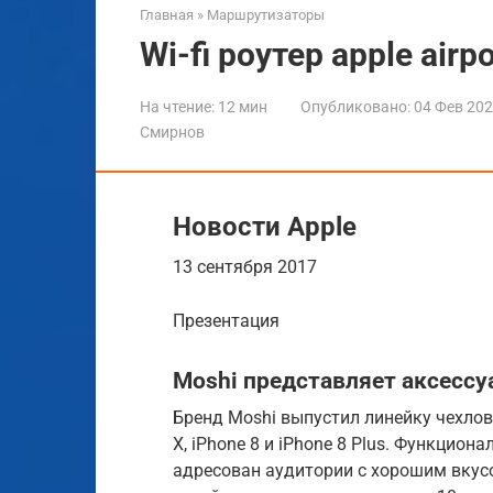
Главная
»
Маршрутизаторы
Wi-fi роутер apple airp
На чтение:
12 мин
Опубликовано:
04 Фев 20
Смирнов
Новости Apple
13 сентября 2017
Презентация
Moshi представляет аксессу
Бренд Moshi выпустил линейку чехло
X, iPhone 8 и iPhone 8 Plus. Функци
адресован аудитории с хорошим вкусо