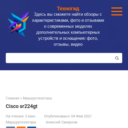
Перейти
Техногид
к
Здесь вы сможете найти обзоры с
контенту
характеристиками, фото и отзывами
о современных моделях
дополнительных компьютерных
устройств и оснащения: фото,
отзывы, видео
Поиск:
Главная
»
Маршрутизаторы
Cisco sr224gt
На чтение:
2 мин
Опубликовано:
04 Фев 2021
Маршрутизаторы
Алексей Смирнов