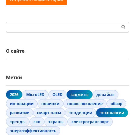
Поиск:
О сайте
Метки
2026
MicroLED
OLED
гаджеты
девайсы
инновации
новинки
новое поколение
обзор
развитие
смарт-часы
тенденции
технологии
тренды
эко
экраны
электротранспорт
энергоэффективность