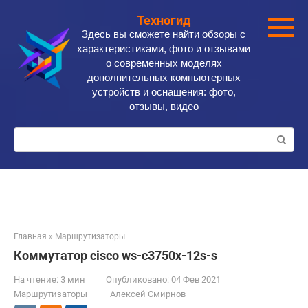
Перейти
Техногид
к
Здесь вы сможете найти обзоры с
контенту
характеристиками, фото и отзывами
о современных моделях
дополнительных компьютерных
устройств и оснащения: фото,
отзывы, видео
Поиск:
Главная
»
Маршрутизаторы
Коммутатор cisco ws-c3750x-12s-s
На чтение:
3 мин
Опубликовано:
04 Фев 2021
Маршрутизаторы
Алексей Смирнов