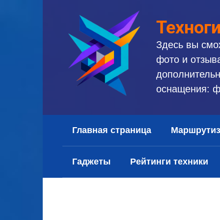
Перейти
к
Техног
контенту
Здесь вы смо
фото и отзыв
дополнительн
оснащения: ф
Главная страница
Маршрути
Гаджеты
Рейтинги техники