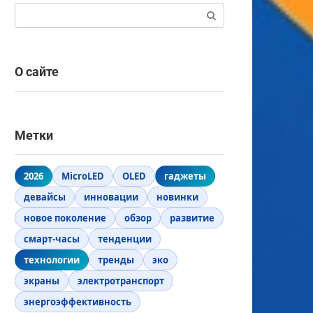
Поиск:
О сайте
Метки
2026
MicroLED
OLED
гаджеты
девайсы
инновации
новинки
новое поколение
обзор
развитие
смарт-часы
тенденции
технологии
тренды
эко
экраны
электротранспорт
энергоэффективность