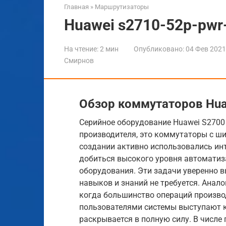
Главная
»
Маршрутизаторы
Huawei s2710-52p-pwr-
На чтение:
2 мин
Опубликовано:
04 Фев 2021
Смирнов
Обзор коммутаторов Hua
Серийное оборудование Huawei S2700
производителя, это коммутаторы с ш
создании активно использовались ин
добиться высокого уровня автоматиз
оборудования. Эти задачи уверенно 
навыков и знаний не требуется. Анал
когда большинство операций произво
пользователями системы выступают к
раскрывается в полную силу. В числ