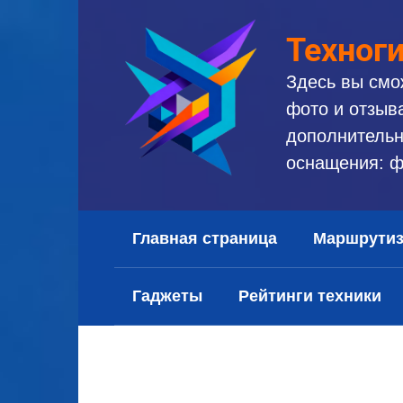
Перейти
к
Техног
контенту
Здесь вы смо
фото и отзыв
дополнительн
оснащения: ф
Главная страница
Маршрути
Гаджеты
Рейтинги техники