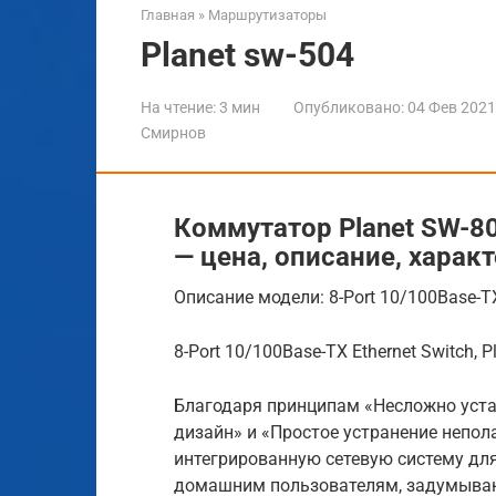
Главная
»
Маршрутизаторы
Planet sw-504
На чтение:
3 мин
Опубликовано:
04 Фев 2021
Смирнов
Коммутатор Planet SW-80
— цена, описание, хара
Описание модели: 8-Port 10/100Base-TX 
8-Port 10/100Base-TX Ethernet Switch, Pl
Благодаря принципам «Несложно уста
дизайн» и «Простое устранение непол
интегрированную сетевую систему дл
домашним пользователям, задумываю