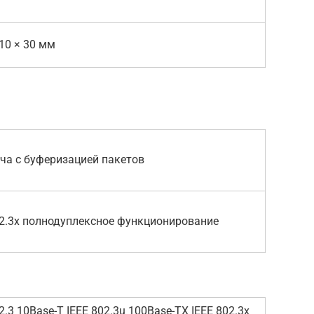
110 × 30 мм
ча с буферизацией пакетов
02.3x полнодуплексное функционирование
2.3 10Base-T IEEE 802.3u 100Base-TX IEEE 802.3x