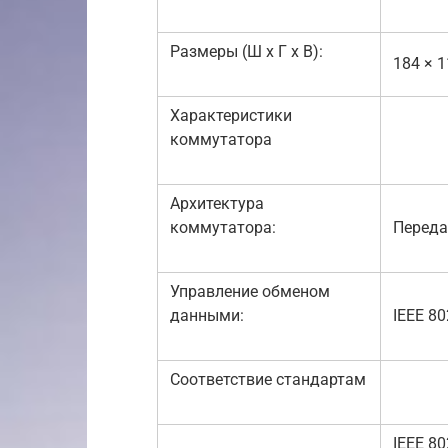
Размеры (Ш x Г x В):
184 × 
Характеристики
коммутатора
Архитектура
коммутатора:
Переда
Управление обменом
данными:
IEEE 8
Соответствие стандартам
IEEE 80