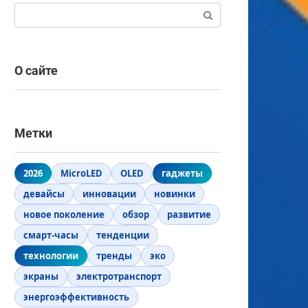
Поиск:
О сайте
Метки
2026
MicroLED
OLED
гаджеты
девайсы
инновации
новинки
новое поколение
обзор
развитие
смарт-часы
тенденции
технологии
тренды
эко
экраны
электротранспорт
энергоэффективность