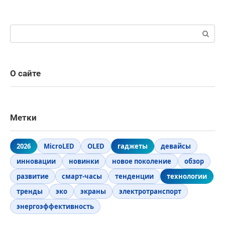
Поиск:
О сайте
Метки
2026
MicroLED
OLED
гаджеты
девайсы
инновации
новинки
новое поколение
обзор
развитие
смарт-часы
тенденции
технологии
тренды
эко
экраны
электротранспорт
энергоэффективность