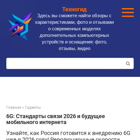
Перейти
Техногид
к
Здесь вы сможете найти обзоры с
контенту
характеристиками, фото и отзывами
о современных моделях
дополнительных компьютерных
устройств и оснащения: фото,
отзывы, видео
Поиск:
Главная
»
Гаджеты
6G: Стандарты связи 2026 и будущее
мобильного интернета
Узнайте, как Россия готовится к внедрению 6G
уже в 2026 году! Революционные скорости,