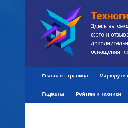
Перейти
к
Техног
контенту
Здесь вы смо
фото и отзыв
дополнительн
оснащения: ф
Главная страница
Маршрути
Гаджеты
Рейтинги техники