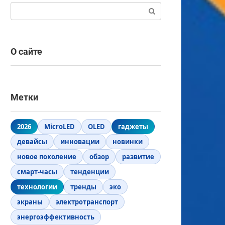
Поиск:
О сайте
Метки
2026
MicroLED
OLED
гаджеты
девайсы
инновации
новинки
новое поколение
обзор
развитие
смарт-часы
тенденции
технологии
тренды
эко
экраны
электротранспорт
энергоэффективность