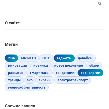
Поиск:
О сайте
Метки
2026
MicroLED
OLED
гаджеты
девайсы
инновации
новинки
новое поколение
обзор
развитие
смарт-часы
тенденции
технологии
тренды
эко
экраны
электротранспорт
энергоэффективность
Свежие записи