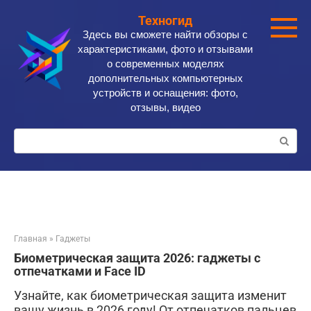
Перейти
Техногид
к
Здесь вы сможете найти обзоры с
контенту
характеристиками, фото и отзывами
о современных моделях
дополнительных компьютерных
устройств и оснащения: фото,
отзывы, видео
Поиск:
Главная
»
Гаджеты
Биометрическая защита 2026: гаджеты с
отпечатками и Face ID
Узнайте, как биометрическая защита изменит
вашу жизнь в 2026 году! От отпечатков пальцев