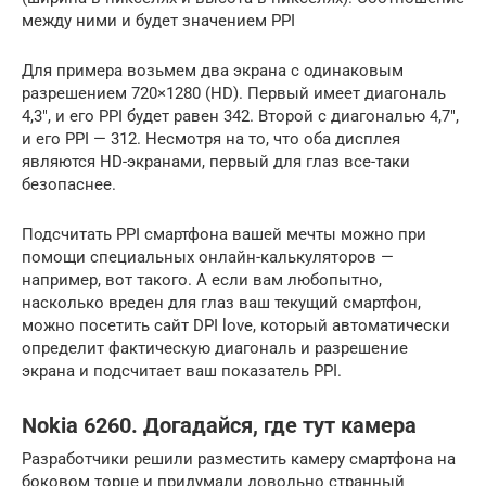
между ними и будет значением PPI
Для примера возьмем два экрана с одинаковым
разрешением 720×1280 (HD). Первый имеет диагональ
4,3″, и его PPI будет равен 342. Второй с диагональю 4,7″,
и его PPI — 312. Несмотря на то, что оба дисплея
являются HD-экранами, первый для глаз все-таки
безопаснее.
Подсчитать PPI смартфона вашей мечты можно при
помощи специальных онлайн-калькуляторов —
например, вот такого. А если вам любопытно,
насколько вреден для глаз ваш текущий смартфон,
можно посетить сайт DPI love, который автоматически
определит фактическую диагональ и разрешение
экрана и подсчитает ваш показатель PPI.
Nokia 6260. Догадайся, где тут камера
Разработчики решили разместить камеру смартфона на
боковом торце и придумали довольно странный