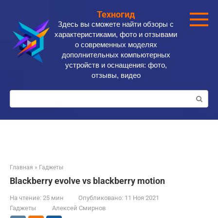
Перейти
Техногид
к
Здесь вы сможете найти обзоры с
контенту
характеристиками, фото и отзывами
о современных моделях
дополнительных компьютерных
устройств и оснащения: фото,
отзывы, видео
Поиск:
Главная
»
Гаджеты
Blackberry evolve vs blackberry motion
На чтение:
25 мин
Опубликовано:
11 Ноя 2021
Гаджеты
Алексей Смирнов