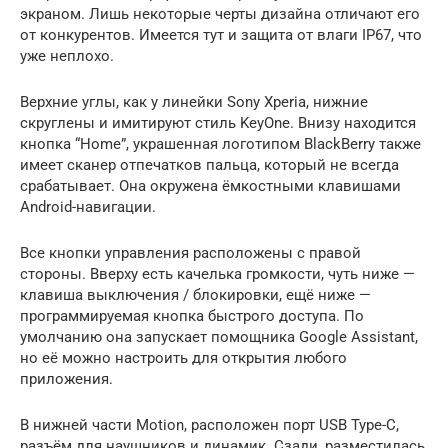
экраном. Лишь некоторые черты дизайна отличают его
от конкурентов. Имеется тут и защита от влаги IP67, что
уже неплохо.
Верхние углы, как у линейки Sony Xperia, нижние
скруглены и имитируют стиль KeyOne. Внизу находится
кнопка “Home”, украшенная логотипом BlackBerry также
имеет сканер отпечатков пальца, который не всегда
срабатывает. Она окружена ёмкостными клавишами
Android-навигации.
Все кнопки управления расположены с правой
стороны. Вверху есть качелька громкости, чуть ниже —
клавиша выключения / блокировки, ещё ниже —
программируемая кнопка быстрого доступа. По
умолчанию она запускает помощника Google Assistant,
но её можно настроить для открытия любого
приложения.
В нижней части Motion, расположен порт USB Type-C,
разъём для наушников и динамик. Сзади, разместилась