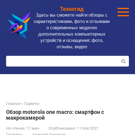
Перейти
Техногид
к
Здесь вы сможете найти обзоры с
контенту
характеристиками, фото и отзывами
о современных моделях
дополнительных компьютерных
устройств и оснащения: фото,
отзывы, видео
Поиск:
Главная
»
Гаджеты
Обзор motorola one macro: смартфон с
макрокамерой
На чтение:
17 мин
Опубликовано:
11 Ноя 2021
Гаджеты
Алексей Смирнов