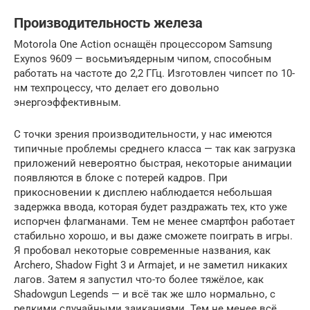
Производительность железа
Motorola One Action оснащён процессором Samsung
Exynos 9609 — восьмиъядерным чипом, способным
работать на частоте до 2,2 ГГц. Изготовлен чипсет по 10-
нм техпроцессу, что делает его довольно
энергоэффективным.
С точки зрения производительности, у нас имеются
типичные проблемы среднего класса — так как загрузка
приложений невероятно быстрая, некоторые анимации
появляются в блоке с потерей кадров. При
прикосновении к дисплею наблюдается небольшая
задержка ввода, которая будет раздражать тех, кто уже
испорчен флагманами. Тем не менее смартфон работает
стабильно хорошо, и вы даже сможете поиграть в игры.
Я пробовал некоторые современные названия, как
Archero, Shadow Fight 3 и Armajet, и не заметил никаких
лагов. Затем я запустил что-то более тяжёлое, как
Shadowgun Legends — и всё так же шло нормально, с
редкими случайными заиканиями. Тем не менее всё