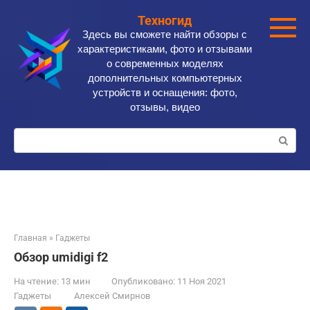
Перейти
Техногид
к
Здесь вы сможете найти обзоры с
контенту
характеристиками, фото и отзывами
о современных моделях
дополнительных компьютерных
устройств и оснащения: фото,
отзывы, видео
Поиск:
Главная
»
Гаджеты
Обзор umidigi f2
На чтение:
13 мин
Опубликовано:
11 Ноя 2021
Гаджеты
Алексей Смирнов