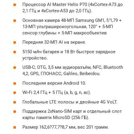
Процессор AI Master Helio P70 (4xCortex-A73 до
2,1 ГГц и 4xCortex-A53 до 2,0 ГГц).
Основная камера 48-МП Samsung GM1, f/1,79 +
13-МП ультраширокоугольная, 120° + 5-МП
сенсор глубины + 5-МП макрообъектив
Передняя 32-МП AI на экране.
5150 мАч батарея и 18 Вт быстрое зарядное
устройство.
USB-C, OTG, 3,5 мм аудиоразъём, NFC, Bluetooth
4,2, GPS, ГЛОНАСС, Galileo, Beibeidou.
Последняя версия Android 10.
Wi-Fi 2,4 ГГц + 5 ГГц (a, b, g, n, ac).
Глобальные LTE полосы и двойные 4G VoLT.
Поддержка 2хNano-SIM карт и отдельный слот
карты памяти MicroSD (256 ГБ).
Размер 162,6?77,7?8,7 мм, вес 201 грамм.