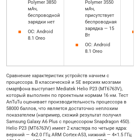
Polymer 3850
Polymer 3550
мАч,
мАч,
беспроводной
присутствует
зарядки нет
беспроводная
зарядка — 15
ОС: Android
Вт
8.1 Oreo
ОС: Android
8.1 Oreo
Сравнение характеристик устройств начнем с
процессора. В классической и SE версиях мозгами
смартфона выступает Mediatek Helio P23 (MT6763V),
который выполнен по проектным нормам 16 нм. Тест
AnTuTu оценивает производительность процессора в
58000 баллов, что является достаточно неплохим
показателем (например, схожий результат получил
Samsung Galaxy A6 Plus с процессором Snapdragon 450).
Helio P23 (MT6763V) имеет 2 кластера по четыре ядра:
верхний — 4х2.0 ГГц ARM Cortex-A53, нижний — 4×1.5 ГГц