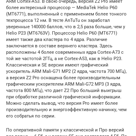
ARM Cortex-A53. В свою очередь, версия Z2 Pro имеет
более интересный процессор — MediaTek Helio P60
(MT6771), выполненный с применением более тонкого
техпроцесса 12 нм. В тесте AnTuTu он заработал
уверенные 140000 баллов, что в 2,5 раза больше, чем у
Helio P23 (MT6763V). Процессор Helio P60 (MT6771)
имеет также два кластера по 4 ядра. Различие
заключается в составе верхнего кластера. Здесь
расположены 4 более современных ядра Cortex-A73 с
той же частотой 2ГГц, а не Cortex-A53, как в Helio P23.
Классическая и SE версии имеют графический
ускоритель ARM Mali-G71 MP2 (2 ядра, частота 700 МГц),
а версия Z2 Pro оснащена более производительным
графическим ускорителем ARM Mali-G72 MP3 (3 ядра,
частота 800 МГц), что дает Z2 Про больший выигрыш
при обработке различной графической информации.
Можно сделать вывод, что версия Pro имеет более
производительную и энергоэффективную начинку, чем
его собратья по серии.
По оперативной памяти у классической и Про версий