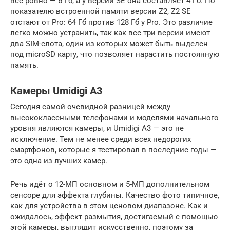
все ровно — 6 Гб, а у версии SE она составляет 4 Гб. По
показателю встроенной памяти версии Z2, Z2 SE
отстают от Pro: 64 Гб против 128 Гб у Pro. Это различие
легко можно устранить, так как все три версии имеют
два SIM-слота, один из которых может быть выделен
под microSD карту, что позволяет нарастить постоянную
память.
Камеры Umidigi A3
Сегодня самой очевидной разницей между
высококлассными телефонами и моделями начального
уровня являются камеры, и Umidigi A3 — это не
исключение. Тем не менее среди всех недорогих
смартфонов, которые я тестировал в последние годы —
это одна из лучших камер.
Речь идёт о 12-МП основном и 5-МП дополнительном
сенсоре для эффекта глубины. Качество фото типичное,
как для устройства в этом ценовом диапазоне. Как и
ожидалось, эффект размытия, достигаемый с помощью
этой камеры, выглядит искусственно, поэтому за